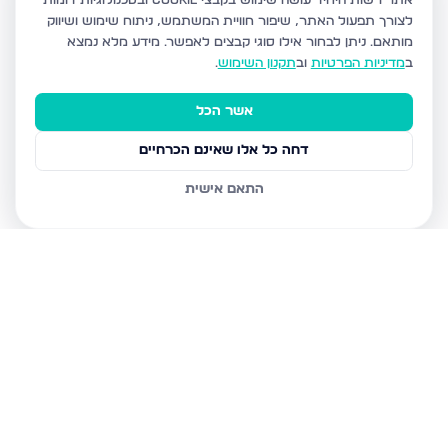
אתר רשות היחיד עושה שימוש בקבצי Cookie ובטכנולוגיות דומות
לצורך תפעול האתר, שיפור חוויית המשתמש, ניתוח שימוש ושיווק
מותאם.
ניתן לבחור אילו סוגי קבצים לאפשר. מידע מלא נמצא
ב
מדיניות הפרטיות
וב
תקנון השימוש
.
אשר הכל
דחה כל אלו שאינם הכרחיים
התאם אישית
נכסים נוספים
בירושלים
חיים מיכל מיכלין 6, ירושלים
הרב עוזיאל 58, ירושלים