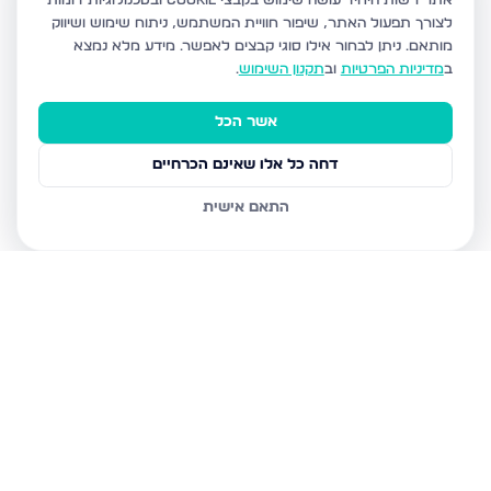
אתר רשות היחיד עושה שימוש בקבצי Cookie ובטכנולוגיות דומות
לצורך תפעול האתר, שיפור חוויית המשתמש, ניתוח שימוש ושיווק
מותאם.
ניתן לבחור אילו סוגי קבצים לאפשר. מידע מלא נמצא
ב
מדיניות הפרטיות
וב
תקנון השימוש
.
אשר הכל
דחה כל אלו שאינם הכרחיים
התאם אישית
נכסים נוספים
במבשרת ציון
השקד 10, מבשרת ציון
האלון 6, מבשרת ציון