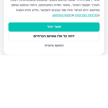
אתר רשות היחיד עושה שימוש בקבצי Cookie ובטכנולוגיות דומות
לצורך תפעול האתר, שיפור חוויית המשתמש, ניתוח שימוש ושיווק
מותאם.
ניתן לבחור אילו סוגי קבצים לאפשר. מידע מלא נמצא
ב
מדיניות הפרטיות
וב
תקנון השימוש
.
אשר הכל
דחה כל אלו שאינם הכרחיים
התאם אישית
נכסים נוספים
בבני ברק
מנחם בגין, בני ברק
הרב קוק 48, בני ברק