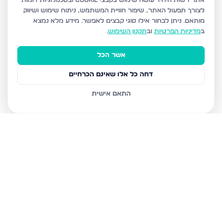
אתר רשות היחיד עושה שימוש בקבצי Cookie ובטכנולוגיות דומות
לצורך תפעול האתר, שיפור חוויית המשתמש, ניתוח שימוש ושיווק
מותאם.
ניתן לבחור אילו סוגי קבצים לאפשר. מידע מלא נמצא
ב
מדיניות הפרטיות
וב
תקנון השימוש
.
אשר הכל
דחה כל אלו שאינם הכרחיים
התאם אישית
נכסים נוספים
בבני ברק
עמיאל 7, בני ברק
מנחם בגין, בני ברק