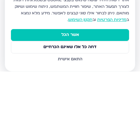
אתר רשות היחיד עושה שימוש בקבצי Cookie ובטכנולוגיות דומות
לצורך תפעול האתר, שיפור חוויית המשתמש, ניתוח שימוש ושיווק
מותאם.
ניתן לבחור אילו סוגי קבצים לאפשר. מידע מלא נמצא
ב
מדיניות הפרטיות
וב
תקנון השימוש
.
אשר הכל
דחה כל אלו שאינם הכרחיים
התאם אישית
נכסים נוספים
בירושלים
חיים מיכל מיכלין 6, ירושלים
הרב עוזיאל 58, ירושלים