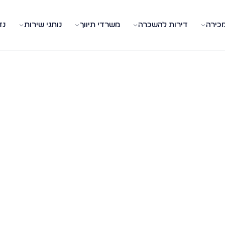
מכירה
דירות להשכרה
משרדי תיווך
נותני שירות
נד