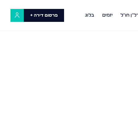
ל"ן חו"ל
יזמים
בלוג
פרסום דירה +