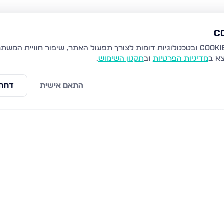
צא ב
מדיניות הפרטיות
וב
תקנון השימוש
.
התאם אישית
דחה 
הרצל 56, נהריה