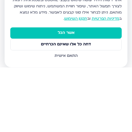
אתר רשות היחיד עושה שימוש בקבצי Cookie ובטכנולוגיות דומות
לצורך תפעול האתר, שיפור חוויית המשתמש, ניתוח שימוש ושיווק
מותאם.
ניתן לבחור אילו סוגי קבצים לאפשר. מידע מלא נמצא
ב
מדיניות הפרטיות
וב
תקנון השימוש
.
אשר הכל
דחה כל אלו שאינם הכרחיים
התאם אישית
נכסים נוספים
במעלה אדומים
פרי מגדים 37, מעלה אדומים
קול התור 18, מעלה אדומים