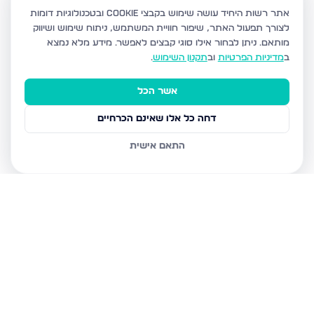
אתר רשות היחיד עושה שימוש בקבצי Cookie ובטכנולוגיות דומות
לצורך תפעול האתר, שיפור חוויית המשתמש, ניתוח שימוש ושיווק
מותאם.
ניתן לבחור אילו סוגי קבצים לאפשר. מידע מלא נמצא
ב
מדיניות הפרטיות
וב
תקנון השימוש
.
אשר הכל
דחה כל אלו שאינם הכרחיים
התאם אישית
נכסים נוספים
בפתח תקווה
כנסת ישראל 32, פתח תקווה
הדירה הרלוונטית