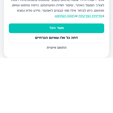
אתר רשות היחיד עושה שימוש בקבצי Cookie ובטכנולוגיות דומות
לצורך תפעול האתר, שיפור חוויית המשתמש, ניתוח שימוש ושיווק
מותאם.
ניתן לבחור אילו סוגי קבצים לאפשר. מידע מלא נמצא
ב
מדיניות הפרטיות
וב
תקנון השימוש
.
אשר הכל
דחה כל אלו שאינם הכרחיים
התאם אישית
נכסים נוספים
ברכסים
אהבת שלום 20, רכסים
גבעה ב', רכסים