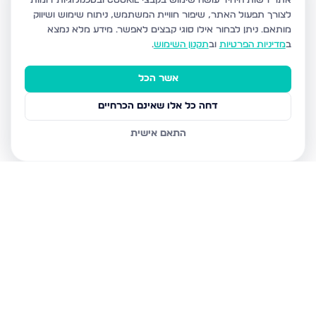
אתר רשות היחיד עושה שימוש בקבצי Cookie ובטכנולוגיות דומות
לצורך תפעול האתר, שיפור חוויית המשתמש, ניתוח שימוש ושיווק
מותאם.
ניתן לבחור אילו סוגי קבצים לאפשר. מידע מלא נמצא
ב
מדיניות הפרטיות
וב
תקנון השימוש
.
אשר הכל
דחה כל אלו שאינם הכרחיים
התאם אישית
נכסים נוספים
ברכסים
אהבת שלום 20, רכסים
גבעה ב', רכסים