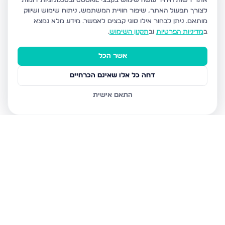
אתר רשות היחיד עושה שימוש בקבצי Cookie ובטכנולוגיות דומות
לצורך תפעול האתר, שיפור חוויית המשתמש, ניתוח שימוש ושיווק
מותאם.
ניתן לבחור אילו סוגי קבצים לאפשר. מידע מלא נמצא
ב
מדיניות הפרטיות
וב
תקנון השימוש
.
אשר הכל
דחה כל אלו שאינם הכרחיים
התאם אישית
נכסים נוספים
בטבריה
תמר 51, טבריה
דרך הגבורה, טבריה