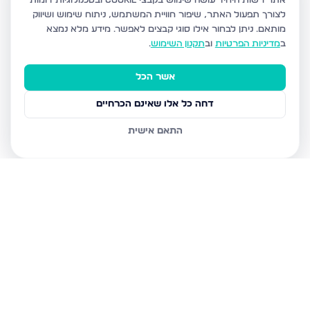
אתר רשות היחיד עושה שימוש בקבצי Cookie ובטכנולוגיות דומות
לצורך תפעול האתר, שיפור חוויית המשתמש, ניתוח שימוש ושיווק
מותאם.
ניתן לבחור אילו סוגי קבצים לאפשר. מידע מלא נמצא
ב
מדיניות הפרטיות
וב
תקנון השימוש
.
אשר הכל
דחה כל אלו שאינם הכרחיים
התאם אישית
נכסים נוספים
בירושלים
יפה שמואל 1, ירושלים
יעקב אלעזר 12, ירושלים