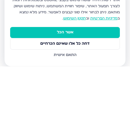
אתר רשות היחיד עושה שימוש בקבצי Cookie ובטכנולוגיות דומות
לצורך תפעול האתר, שיפור חוויית המשתמש, ניתוח שימוש ושיווק
מותאם.
ניתן לבחור אילו סוגי קבצים לאפשר. מידע מלא נמצא
ב
מדיניות הפרטיות
וב
תקנון השימוש
.
אשר הכל
דחה כל אלו שאינם הכרחיים
התאם אישית
נכסים נוספים
בערד
עגור, ערד
הקנאים 14, ערד