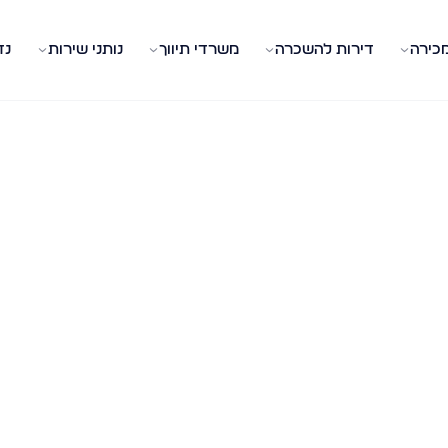
מכירה
דירות להשכרה
משרדי תיווך
נותני שירות
נד