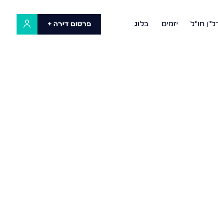
ל"ן חו"ל
יזמים
בלוג
פרסום דירה +