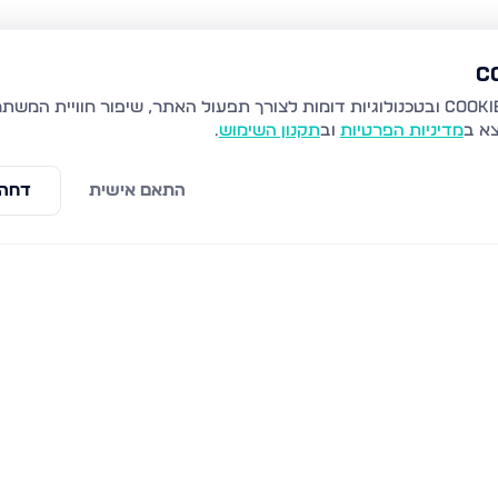
צא ב
מדיניות הפרטיות
וב
תקנון השימוש
.
התאם אישית
דחה 
 בני ברק
הרב קוק 48, בני ברק