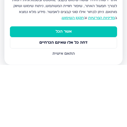
אתר רשות היחיד עושה שימוש בקבצי Cookie ובטכנולוגיות דומות
לצורך תפעול האתר, שיפור חוויית המשתמש, ניתוח שימוש ושיווק
מותאם.
ניתן לבחור אילו סוגי קבצים לאפשר. מידע מלא נמצא
ב
מדיניות הפרטיות
וב
תקנון השימוש
.
אשר הכל
דחה כל אלו שאינם הכרחיים
התאם אישית
נכסים נוספים
בירושלים
ליכטמן אברהם דוד 10, ירושלים
עליית הנוער 30, ירושלים