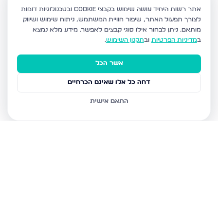
אתר רשות היחיד עושה שימוש בקבצי Cookie ובטכנולוגיות דומות
לצורך תפעול האתר, שיפור חוויית המשתמש, ניתוח שימוש ושיווק
מותאם.
ניתן לבחור אילו סוגי קבצים לאפשר. מידע מלא נמצא
ב
מדיניות הפרטיות
וב
תקנון השימוש
.
אשר הכל
דחה כל אלו שאינם הכרחיים
התאם אישית
נכסים נוספים
בעפולה
ראסל 23, עפולה
סולד הנריטה, עפולה