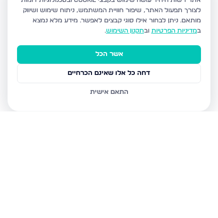
אתר רשות היחיד עושה שימוש בקבצי Cookie ובטכנולוגיות דומות
לצורך תפעול האתר, שיפור חוויית המשתמש, ניתוח שימוש ושיווק
מותאם.
ניתן לבחור אילו סוגי קבצים לאפשר. מידע מלא נמצא
ב
מדיניות הפרטיות
וב
תקנון השימוש
.
אשר הכל
דחה כל אלו שאינם הכרחיים
התאם אישית
נכסים נוספים
בירושלים
חיים מיכל מיכלין 6, ירושלים
הרב עוזיאל 58, ירושלים