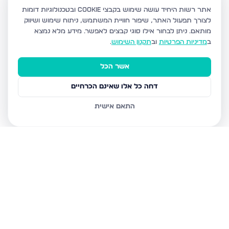
אתר רשות היחיד עושה שימוש בקבצי Cookie ובטכנולוגיות דומות
לצורך תפעול האתר, שיפור חוויית המשתמש, ניתוח שימוש ושיווק
מותאם.
ניתן לבחור אילו סוגי קבצים לאפשר. מידע מלא נמצא
ב
מדיניות הפרטיות
וב
תקנון השימוש
.
אשר הכל
דחה כל אלו שאינם הכרחיים
התאם אישית
נכסים נוספים
בקרית אתא
גבורי הקריה 9, קרית אתא
יוספטל 95, קרית אתא