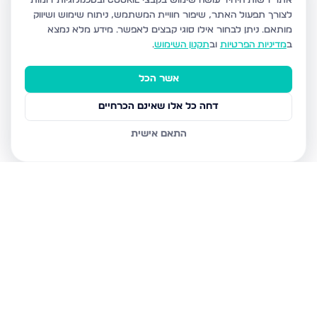
אתר רשות היחיד עושה שימוש בקבצי Cookie ובטכנולוגיות דומות
לצורך תפעול האתר, שיפור חוויית המשתמש, ניתוח שימוש ושיווק
מותאם.
ניתן לבחור אילו סוגי קבצים לאפשר. מידע מלא נמצא
ב
מדיניות הפרטיות
וב
תקנון השימוש
.
אשר הכל
דחה כל אלו שאינם הכרחיים
התאם אישית
נכסים נוספים
במעלה אדומים
פרי מגדים 37, מעלה אדומים
קול התור 18, מעלה אדומים