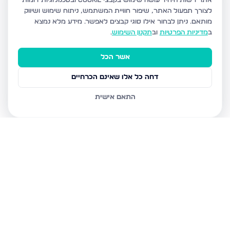
אתר רשות היחיד עושה שימוש בקבצי Cookie ובטכנולוגיות דומות
לצורך תפעול האתר, שיפור חוויית המשתמש, ניתוח שימוש ושיווק
מותאם.
ניתן לבחור אילו סוגי קבצים לאפשר. מידע מלא נמצא
ב
מדיניות הפרטיות
וב
תקנון השימוש
.
אשר הכל
דחה כל אלו שאינם הכרחיים
התאם אישית
נכסים נוספים
במעלה אדומים
פרי מגדים 37, מעלה אדומים
קול התור 18, מעלה אדומים