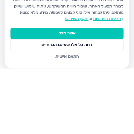
אתר רשות היחיד עושה שימוש בקבצי Cookie ובטכנולוגיות דומות
לצורך תפעול האתר, שיפור חוויית המשתמש, ניתוח שימוש ושיווק
מותאם.
ניתן לבחור אילו סוגי קבצים לאפשר. מידע מלא נמצא
ב
מדיניות הפרטיות
וב
תקנון השימוש
.
אשר הכל
דחה כל אלו שאינם הכרחיים
התאם אישית
נכסים נוספים
בגבעת זאב
קדרון, גבעת זאב
תאנה, גבעת זאב