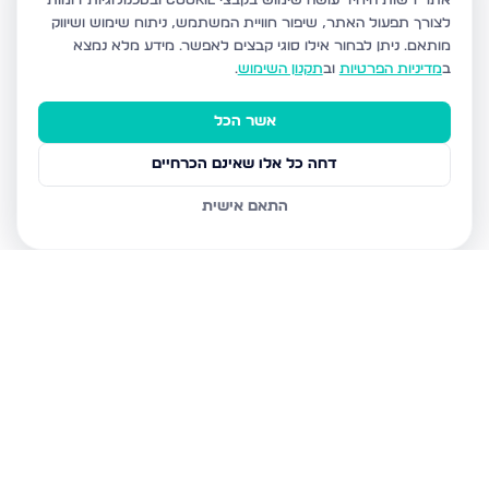
אתר רשות היחיד עושה שימוש בקבצי Cookie ובטכנולוגיות דומות
לצורך תפעול האתר, שיפור חוויית המשתמש, ניתוח שימוש ושיווק
מותאם.
ניתן לבחור אילו סוגי קבצים לאפשר. מידע מלא נמצא
ב
מדיניות הפרטיות
וב
תקנון השימוש
.
אשר הכל
דחה כל אלו שאינם הכרחיים
התאם אישית
נכסים נוספים
בדימונה
רבי נחמן מאומן 30, דימונה
הרצל 234, דימונה