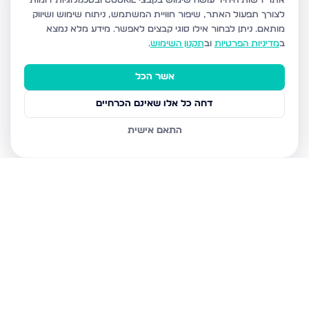
אתר רשות היחיד עושה שימוש בקבצי Cookie ובטכנולוגיות דומות
לצורך תפעול האתר, שיפור חוויית המשתמש, ניתוח שימוש ושיווק
מותאם.
ניתן לבחור אילו סוגי קבצים לאפשר. מידע מלא נמצא
ב
מדיניות הפרטיות
וב
תקנון השימוש
.
אשר הכל
דחה כל אלו שאינם הכרחיים
התאם אישית
נכסים נוספים
בביתר עילית
הדף היומי 7, ביתר עילית
הגר"א 12, ביתר עילית