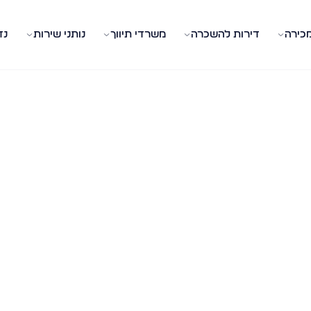
מכירה
דירות להשכרה
משרדי תיווך
נותני שירות
נד