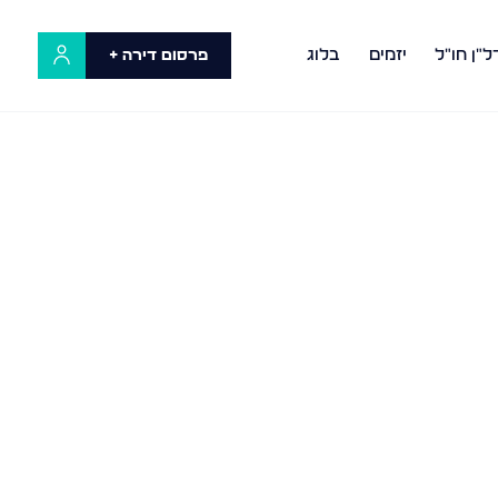
ל"ן חו"ל
יזמים
בלוג
פרסום דירה +