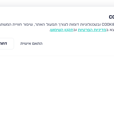
צא ב
מדיניות הפרטיות
וב
תקנון השימוש
.
התאם אישית
דחה 
קדושת לוי 48, ביתר עילית