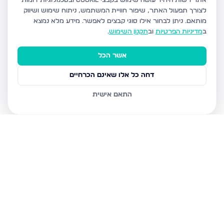
אתר רשות היחיד עושה שימוש בקבצי Cookie ובטכנולוגיות דומות
לצורך תפעול האתר, שיפור חוויית המשתמש, ניתוח שימוש ושיווק
מותאם.
ניתן לבחור אילו סוגי קבצים לאפשר. מידע מלא נמצא
ב
מדיניות הפרטיות
וב
תקנון השימוש
.
אשר הכל
דחה כל אלו שאינם הכרחיים
התאם אישית
נכסים נוספים
בשדרות
הרב אבא אבוחצירה 5, שדרות
הרב בן ציון אבא שאול 1, שדרות