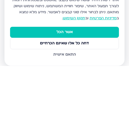
אתר רשות היחיד עושה שימוש בקבצי Cookie ובטכנולוגיות דומות
לצורך תפעול האתר, שיפור חוויית המשתמש, ניתוח שימוש ושיווק
מותאם.
ניתן לבחור אילו סוגי קבצים לאפשר. מידע מלא נמצא
ב
מדיניות הפרטיות
וב
תקנון השימוש
.
אשר הכל
דחה כל אלו שאינם הכרחיים
התאם אישית
נכסים נוספים
בביתר עילית
הדף היומי 7, ביתר עילית
הגר"א 12, ביתר עילית