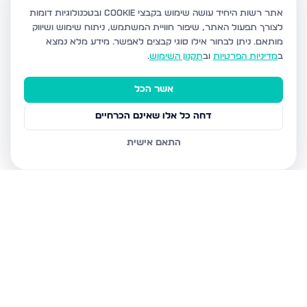
אתר רשות היחיד עושה שימוש בקבצי Cookie ובטכנולוגיות דומות
לצורך תפעול האתר, שיפור חוויית המשתמש, ניתוח שימוש ושיווק
מותאם.
ניתן לבחור אילו סוגי קבצים לאפשר. מידע מלא נמצא
ב
מדיניות הפרטיות
וב
תקנון השימוש
.
אשר הכל
דחה כל אלו שאינם הכרחיים
התאם אישית
נכסים נוספים
באשדוד
חטיבת גולני 9, אשדוד
האזור הצפוני, אשדוד