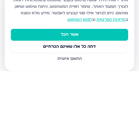
אתר רשות היחיד עושה שימוש בקבצי Cookie ובטכנולוגיות דומות
לצורך תפעול האתר, שיפור חוויית המשתמש, ניתוח שימוש ושיווק
מותאם.
ניתן לבחור אילו סוגי קבצים לאפשר. מידע מלא נמצא
ב
מדיניות הפרטיות
וב
תקנון השימוש
.
אשר הכל
דחה כל אלו שאינם הכרחיים
התאם אישית
נכסים נוספים
בבני ברק
עמיאל 7, בני ברק
מנחם בגין, בני ברק