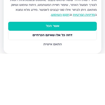
אתר רשות היחיד עושה שימוש בקבצי Cookie ובטכנולוגיות דומות
לצורך תפעול האתר, שיפור חוויית המשתמש, ניתוח שימוש ושיווק
מותאם.
ניתן לבחור אילו סוגי קבצים לאפשר. מידע מלא נמצא
ב
מדיניות הפרטיות
וב
תקנון השימוש
.
אשר הכל
דחה כל אלו שאינם הכרחיים
התאם אישית
נכסים נוספים
בביתר עילית
הדף היומי 7, ביתר עילית
הגר"א 12, ביתר עילית