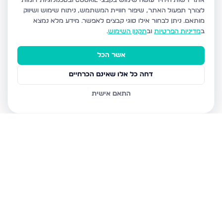
אתר רשות היחיד עושה שימוש בקבצי Cookie ובטכנולוגיות דומות
לצורך תפעול האתר, שיפור חוויית המשתמש, ניתוח שימוש ושיווק
מותאם.
ניתן לבחור אילו סוגי קבצים לאפשר. מידע מלא נמצא
ב
מדיניות הפרטיות
וב
תקנון השימוש
.
אשר הכל
דחה כל אלו שאינם הכרחיים
התאם אישית
נכסים נוספים
בירושלים
חיים מיכל מיכלין 6, ירושלים
הרב עוזיאל 58, ירושלים