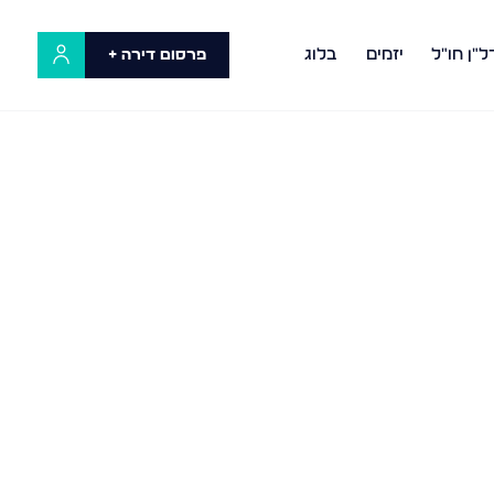
ל"ן חו"ל
יזמים
בלוג
פרסום דירה +