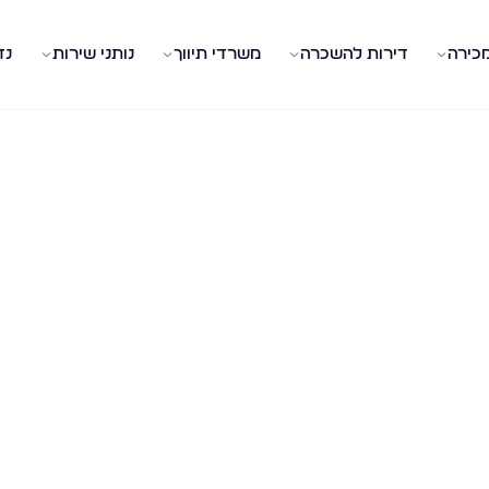
מכירה
דירות להשכרה
משרדי תיווך
נותני שירות
נד