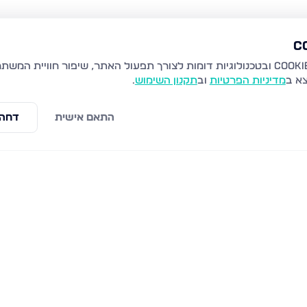
צא ב
מדיניות הפרטיות
וב
תקנון השימוש
.
התאם אישית
דחה 
 בני ברק
הרב קוק 48, בני ברק