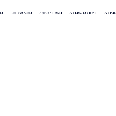
מכירה
דירות להשכרה
משרדי תיווך
נותני שירות
נד