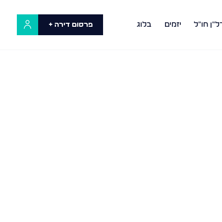
ל"ן חו"ל
יזמים
בלוג
פרסום דירה +