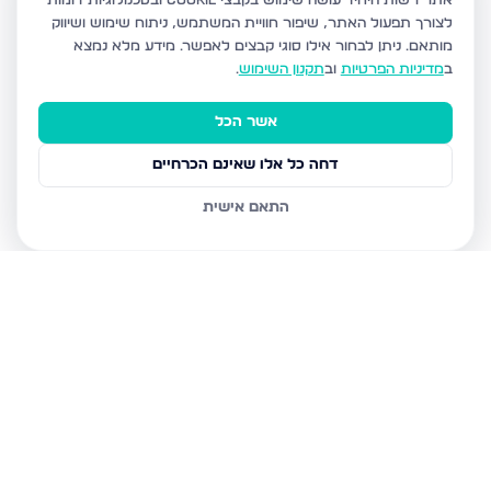
אתר רשות היחיד עושה שימוש בקבצי Cookie ובטכנולוגיות דומות
לצורך תפעול האתר, שיפור חוויית המשתמש, ניתוח שימוש ושיווק
מותאם.
ניתן לבחור אילו סוגי קבצים לאפשר. מידע מלא נמצא
ב
מדיניות הפרטיות
וב
תקנון השימוש
.
אשר הכל
דחה כל אלו שאינם הכרחיים
התאם אישית
נכסים נוספים
בבני ברק
עמיאל 7, בני ברק
מנחם בגין, בני ברק