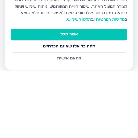
אתר רשות היחיד עושה שימוש בקבצי Cookie ובטכנולוגיות דומות
לצורך תפעול האתר, שיפור חוויית המשתמש, ניתוח שימוש ושיווק
מותאם.
ניתן לבחור אילו סוגי קבצים לאפשר. מידע מלא נמצא
ב
מדיניות הפרטיות
וב
תקנון השימוש
.
אשר הכל
דחה כל אלו שאינם הכרחיים
התאם אישית
נכסים נוספים
ברכסים
אהבת שלום 20, רכסים
גבעה ב', רכסים