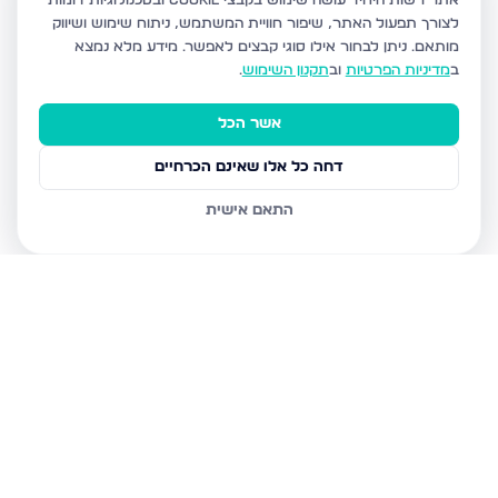
אתר רשות היחיד עושה שימוש בקבצי Cookie ובטכנולוגיות דומות
לצורך תפעול האתר, שיפור חוויית המשתמש, ניתוח שימוש ושיווק
מותאם.
ניתן לבחור אילו סוגי קבצים לאפשר. מידע מלא נמצא
ב
מדיניות הפרטיות
וב
תקנון השימוש
.
אשר הכל
דחה כל אלו שאינם הכרחיים
התאם אישית
נכסים נוספים
בירושלים
ליכטמן אברהם דוד 10, ירושלים
עליית הנוער 30, ירושלים