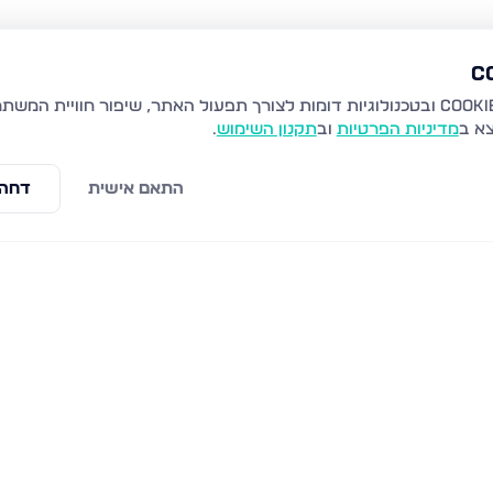
צא ב
מדיניות הפרטיות
וב
תקנון השימוש
.
התאם אישית
דחה 
נויפלד 9, בני ברק