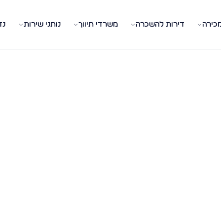
מכירה
דירות להשכרה
משרדי תיווך
נותני שירות
נד