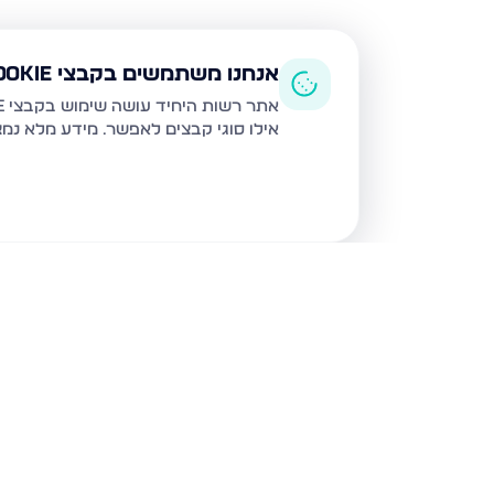
אנחנו משתמשים בקבצי Cookie
אתר רשות היחיד עושה שימוש בקבצי Cookie ובטכנולוגיות דומות לצורך תפעול האתר, שיפור חוויית המשתמש, ניתוח שימוש ושיווק מותאם.
אילו סוגי קבצים לאפשר. מידע מלא נמ
נכסים נוספים
בבני ברק
מנחם בגין, בני ברק
הרב קוק 48, בני ברק