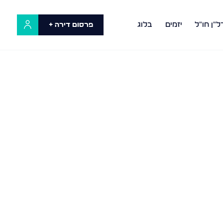
ל"ן חו"ל
יזמים
בלוג
פרסום דירה +