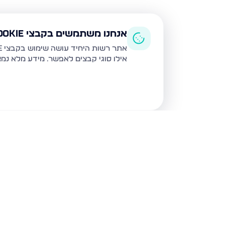
אנחנו משתמשים בקבצי Cookie
אתר רשות היחיד עושה שימוש בקבצי Cookie ובטכנולוגיות דומות לצורך תפעול האתר, שיפור חוויית המשתמש, ניתוח שימוש ושיווק מותאם.
אילו סוגי קבצים לאפשר. מידע מלא נמ
נכסים נוספים
בפתח תקווה
כנסת ישראל 32, פתח תקווה
הדירה הרל