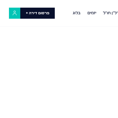
ל"ן חו"ל
יזמים
בלוג
פרסום דירה +