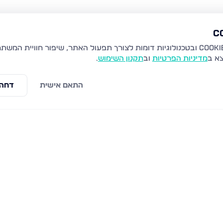
צא ב
מדיניות הפרטיות
וב
תקנון השימוש
.
התאם אישית
דחה 
וונטית
צהל 28, פתח תקווה