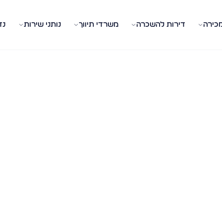
מכירה
דירות להשכרה
משרדי תיווך
נותני שירות
נד