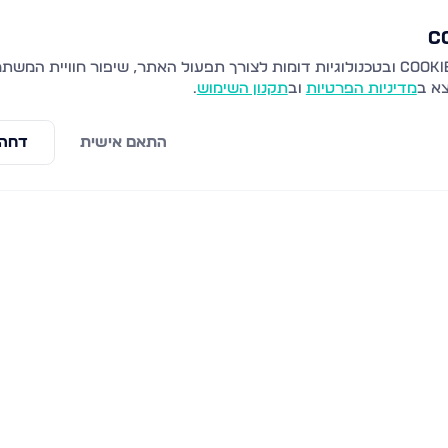
צא ב
מדיניות הפרטיות
וב
תקנון השימוש
.
התאם אישית
דחה 
 עמנואל
חת"ם סופר 11, עמנואל
אל
הרב פנחס לוין 2, עמנואל