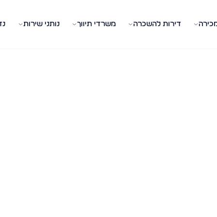
מכירה
דירות להשכרה
משרדי תיווך
נותני שירות
נד