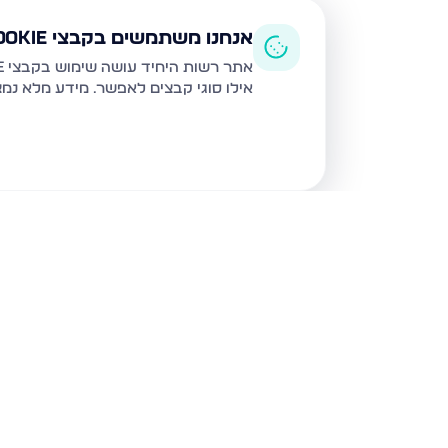
אנחנו משתמשים בקבצי Cookie
אתר רשות היחיד עושה שימוש בקבצי Cookie ובטכנולוגיות דומות לצורך תפעול האתר, שיפור חוויית המשתמש, ניתוח שימוש ושיווק מותאם.
אילו סוגי קבצים לאפשר. מידע מלא נמ
נכסים נוספים
בעמנואל
הגאון מוילנה 36, עמנואל
הרב פנחס לוין 23,
חת"ם סופר 2, עמנואל
חת"ם סופר 3, עמנו