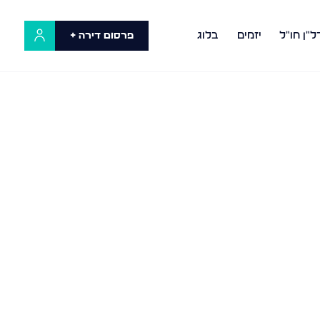
ל"ן חו"ל
יזמים
בלוג
פרסום דירה +