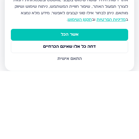
אתר רשות היחיד עושה שימוש בקבצי Cookie ובטכנולוגיות דומות
לצורך תפעול האתר, שיפור חוויית המשתמש, ניתוח שימוש ושיווק
מותאם.
ניתן לבחור אילו סוגי קבצים לאפשר. מידע מלא נמצא
ב
מדיניות הפרטיות
וב
תקנון השימוש
.
אשר הכל
דחה כל אלו שאינם הכרחיים
התאם אישית
נכסים נוספים
בירושלים
חיים מיכל מיכלין 6, ירושלים
הרב עוזיאל 58, ירושלים