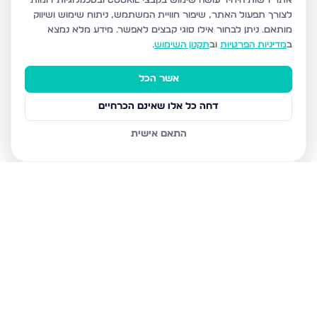
אתר רשות היחיד עושה שימוש בקבצי Cookie ובטכנולוגיות דומות
לצורך תפעול האתר, שיפור חוויית המשתמש, ניתוח שימוש ושיווק
מותאם.
ניתן לבחור אילו סוגי קבצים לאפשר. מידע מלא נמצא
ב
מדיניות הפרטיות
וב
תקנון השימוש
.
אשר הכל
דחה כל אלו שאינם הכרחיים
התאם אישית
נכסים נוספים
בבני ברק
עמיאל 7, בני ברק
מנחם בגין, בני ברק