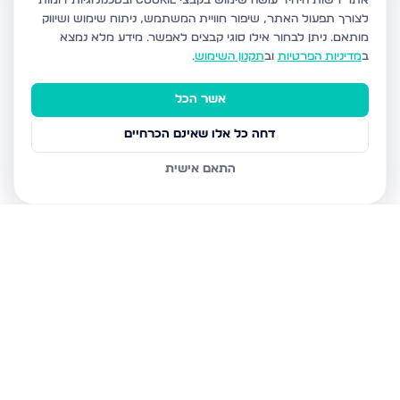
אתר רשות היחיד עושה שימוש בקבצי Cookie ובטכנולוגיות דומות
לצורך תפעול האתר, שיפור חוויית המשתמש, ניתוח שימוש ושיווק
מותאם.
ניתן לבחור אילו סוגי קבצים לאפשר. מידע מלא נמצא
ב
מדיניות הפרטיות
וב
תקנון השימוש
.
אשר הכל
דחה כל אלו שאינם הכרחיים
התאם אישית
נכסים נוספים
בירושלים
חיים מיכל מיכלין 6, ירושלים
הרב עוזיאל 58, ירושלים