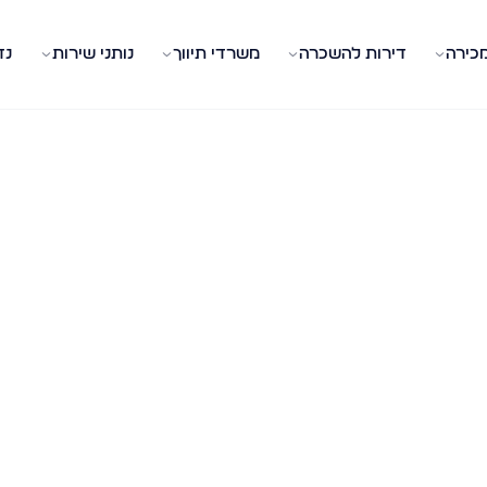
מכירה
דירות להשכרה
משרדי תיווך
נותני שירות
נד