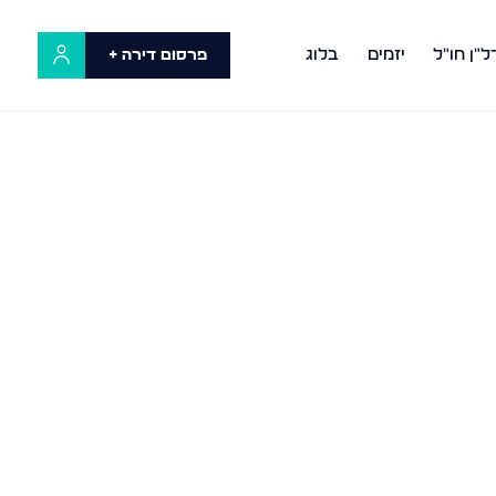
ל"ן חו"ל
יזמים
בלוג
פרסום דירה +