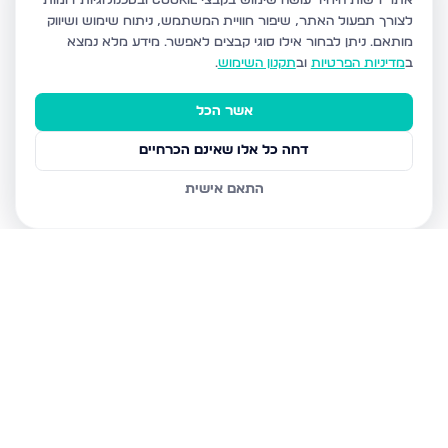
אתר רשות היחיד עושה שימוש בקבצי Cookie ובטכנולוגיות דומות
לצורך תפעול האתר, שיפור חוויית המשתמש, ניתוח שימוש ושיווק
מותאם.
ניתן לבחור אילו סוגי קבצים לאפשר. מידע מלא נמצא
ב
מדיניות הפרטיות
וב
תקנון השימוש
.
אשר הכל
דחה כל אלו שאינם הכרחיים
התאם אישית
נכסים נוספים
בביתר עילית
הדף היומי 7, ביתר עילית
הגר"א 12, ביתר עילית