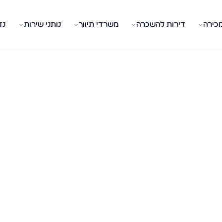
מכירה
דירות להשכרה
משרדי תיווך
נותני שירות
נד