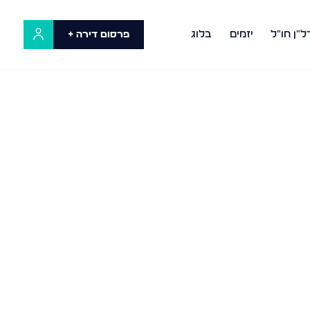
ל"ן חו"ל
יזמים
בלוג
פרסום דירה +