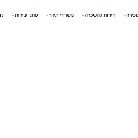
מכירה
דירות להשכרה
משרדי תיווך
נותני שירות
נד