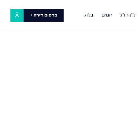
ל"ן חו"ל
יזמים
בלוג
פרסום דירה +