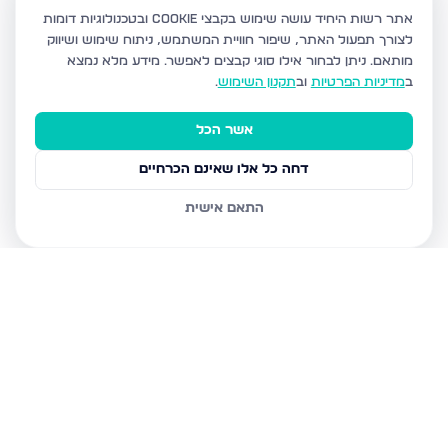
אתר רשות היחיד עושה שימוש בקבצי Cookie ובטכנולוגיות דומות
לצורך תפעול האתר, שיפור חוויית המשתמש, ניתוח שימוש ושיווק
מותאם.
ניתן לבחור אילו סוגי קבצים לאפשר. מידע מלא נמצא
ב
מדיניות הפרטיות
וב
תקנון השימוש
.
אשר הכל
דחה כל אלו שאינם הכרחיים
התאם אישית
נכסים נוספים
באשדוד
חטיבת גולני 9, אשדוד
האזור הצפוני, אשדוד