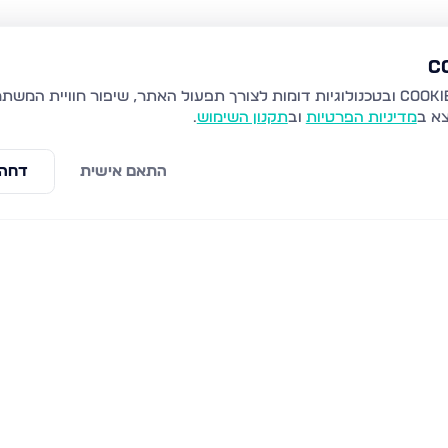
צא ב
מדיניות הפרטיות
וב
תקנון השימוש
.
התאם אישית
דחה 
ת זאב
קרית יערים, גבעת זאב