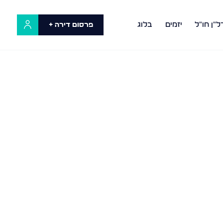
ל"ן חו"ל
יזמים
בלוג
פרסום דירה +