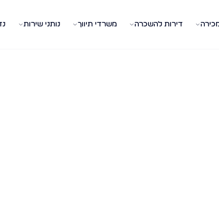
מכירה
דירות להשכרה
משרדי תיווך
נותני שירות
נד