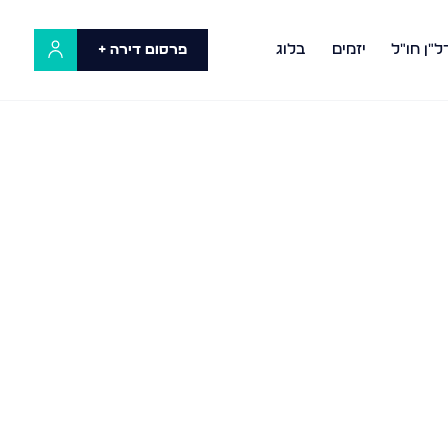
ל"ן חו"ל
יזמים
בלוג
פרסום דירה +