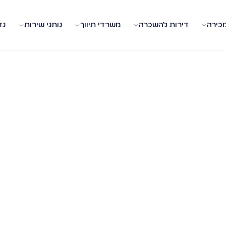
מכירה
דירות להשכרה
משרדי תיווך
נותני שירות
נד