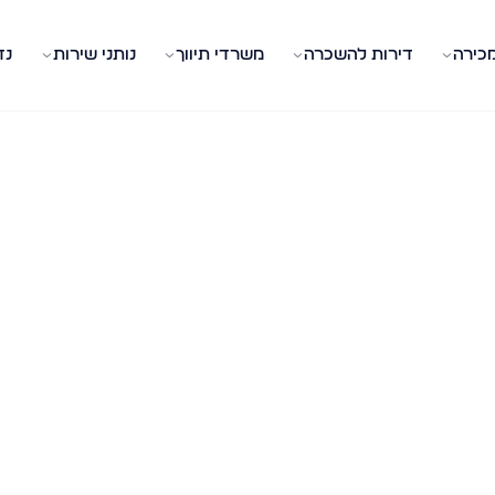
מכירה
דירות להשכרה
משרדי תיווך
נותני שירות
נד