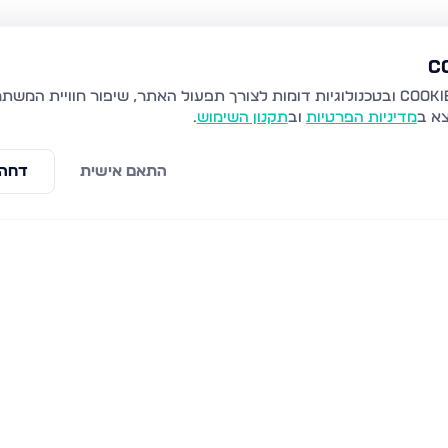
צא ב
מדיניות הפרטיות
וב
תקנון השימוש
.
התאם אישית
דחה 
קרן היסוד 19, נהריה