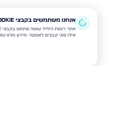
אנחנו משתמשים בקבצי Cookie
אתר רשות היחיד עושה שימוש בקבצי Cookie ובטכנולוגיות דומות לצורך תפעול האתר, שיפור חוויית המשתמש, ניתוח שימוש ושיווק מותאם.
אילו סוגי קבצים לאפשר. מידע מלא נמ
נכסים נוספים
בנהריה
המעגן 13, נהריה
השיטה 4, נהריה