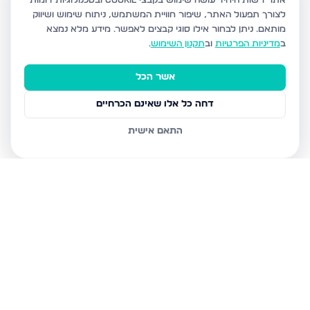
אתר רשות היחיד עושה שימוש בקבצי Cookie ובטכנולוגיות דומות
לצורך תפעול האתר, שיפור חוויית המשתמש, ניתוח שימוש ושיווק
מותאם.
ניתן לבחור אילו סוגי קבצים לאפשר. מידע מלא נמצא
ב
מדיניות הפרטיות
וב
תקנון השימוש
.
אשר הכל
דחה כל אלו שאינם הכרחיים
התאם אישית
נכסים נוספים
בדימונה
רבי נחמן מאומן 30, דימונה
הרצל 234, דימונה